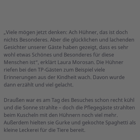
unterhaltsamen und lehrreichen Vormittag bei den
Gästen der ASB-Tagespflege in Egestorf.
Foto: ASB-Tagespflege Egestorf
Gästen der ASB-Tagespflege in Egestorf.
Foto: ASB-Tagespflege Egestorf
Foto: ASB-Tagespflege Egestorf
„Viele mögen jetzt denken: Ach Hühner, das ist doch
nichts Besonderes. Aber die glücklichen und lachenden
Gesichter unserer Gäste haben gezeigt, dass es sehr
wohl etwas Schönes und Besonderes für diese
Menschen ist“, erklärt Laura Morosan. Die Hühner
riefen bei den TP-Gästen zum Beispiel viele
Erinnerungen aus der Kindheit wach. Davon wurde
dann erzählt und viel gelacht.
Draußen war es am Tag des Besuches schon recht kühl
und die Sonne strahlte – doch die Pflegegäste strahlten
beim Kuscheln mit den Hühnern noch viel mehr.
Außerdem hielten sie Gurke und gekochte Spaghetti als
kleine Leckerei für die Tiere bereit.