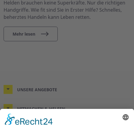
Helden brauchen keine Superkräfte. Nur die richtigen
Handgriffe. Wie fit sind Sie in Erster Hilfe? Schnelles,
beherztes Handeln kann Leben retten.
Mehr lesen
UNSERE ANGEBOTE
MITMACHEN & HELFEN
WIR HELFEN HIER UND JETZT.