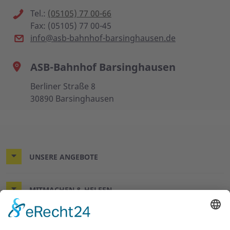
Tel.:
(05105) 77 00-66
Fax: (05105) 77 00-45
info@asb-bahnhof-barsinghausen.de
ASB-Bahnhof Barsinghausen
Berliner Straße 8
30890 Barsinghausen
UNSERE ANGEBOTE
MITMACHEN & HELFEN
WIR HELFEN HIER UND JETZT.