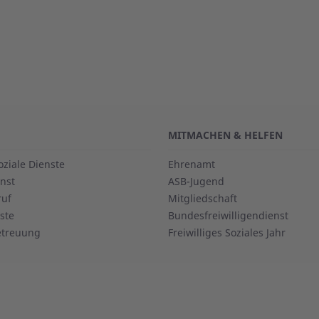
MITMACHEN & HELFEN
oziale Dienste
Ehrenamt
nst
ASB-Jugend
ruf
Mitgliedschaft
ste
Bundesfreiwilligendienst
etreuung
Freiwilliges Soziales Jahr