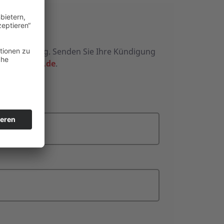
ederbetreuung. Senden Sie Ihre Kündigung
erinfo@asb.de
.
önnen.