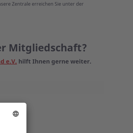
nsere Zentrale erreichen Sie unter der
er Mitgliedschaft?
d e.V.
hilft Ihnen gerne weiter.