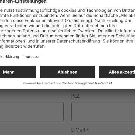
n möchten, wenden Sie sich bitte direkt an die ASB-Mitgli
e Ihrer vollständigen Kontaktdaten per E-Mail an
mitglied
e Mitgliedschaften kündigen oder Kündigungen bearbeiten k
Name
*
PLZ
E-Mail
*